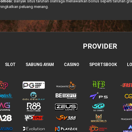
romosi:
Banyak situs taruhan olahraga menawarkan bonus seperti taruhan gra
ningkatkan peluang menang.
PROVIDER
SLOT
SABUNG AYAM
CASINO
SPORTSBOOK
L