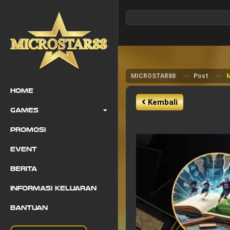
MICROSTAR88
Post
M
Home
Kembali
Games
Promosi
Event
Berita
Informasi Keluaran
Bantuan