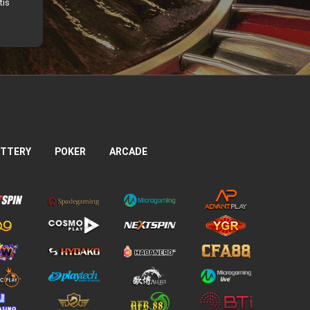
tis
OTTERY
POKER
ARCADE