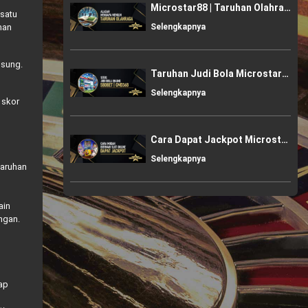
Microstar88 | Taruhan Olahraga Populer
 satu
han
Selengkapnya
gsung.
Taruhan Judi Bola Microstar88
Selengkapnya
 skor
Cara Dapat Jackpot Microstar88
Selengkapnya
taruhan
ain
ngan.
ap