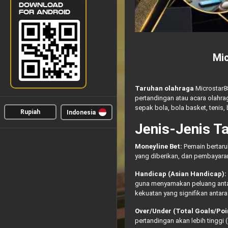
Download
For Android
Mic
Taruhan olahraga
Microstar88
pertandingan atau acara olahrag
sepak bola, bola basket, tenis,
Rupiah
Indonesia
Jenis-Jenis T
Moneyline Bet:
Pemain bertaru
yang diberikan, dan pembayaran
Handicap (Asian Handicap):
guna menyamakan peluang antar
kekuatan yang signifikan antara
Over/Under (Total Goals/Poi
pertandingan akan lebih tinggi 