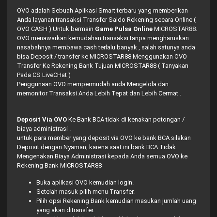
OVO adalah Sebuah Aplikasi Smart terbaru yang memberikan
Anda layanan transaksi Transfer Saldo Rekening secara Online (
OVO CASH ) Untuk bermain
Game Pulsa Online
MICROSTAR88.
OVO menawarkan kemudahan transaksi tanpa mengharuskan
nasabahnya membawa cash terlalu banyak , salah satunya anda
bisa Deposit / transfer ke MICROSTAR88 Menggunakan OVO
Transfer Ke Rekening Bank Tujuan MICROSTAR88 ( Tanyakan
Pada CS LiveCHat )
Penggunaan OVO mempermudah anda Mengelola dan
memonitor Transaksi Anda Lebih Tepat dan Lebih Cermat .
Deposit Via OVO
Ke Bank BCA tidak di kenakan potongan /
biaya administrasi .
untuk para member yang deposit via OVO ke bank BCA silakan
Deposit dengan Nyaman, karena saat ini bank BCA Tidak
Mengenakan Biaya Administrasi kepada Anda semua OVO ke
Rekening Bank MICROSTAR88
Buka aplikasi OVO kemudian login.
Setelah masuk pilih menu Transfer.
Pilih opsi Rekening Bank kemudian masukan jumlah uang
yang akan ditransfer.