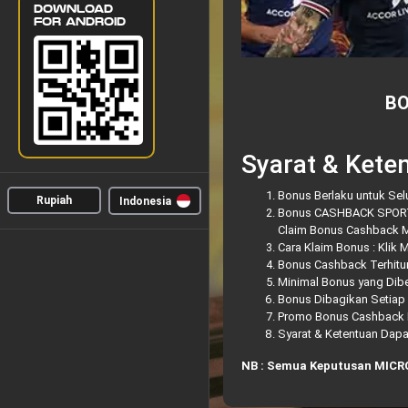
Download
For Android
BO
Syarat & Keten
Bonus Berlaku untuk S
Rupiah
Indonesia
Bonus CASHBACK SPORTS
Claim Bonus Cashback 
Cara Klaim Bonus : K
Bonus Cashback Terhitun
Minimal Bonus yang Dibe
Bonus Dibagikan Setiap H
Promo Bonus Cashback 
Syarat & Ketentuan Dap
NB : Semua Keputusan MICRO