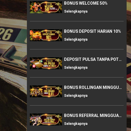
BONUS WELCOME 50%
Selengkapnya
BONUS DEPOSIT HARIAN 10%
Selengkapnya
DEPOSIT PULSA TANPA POTONGAN
Selengkapnya
BONUS ROLLINGAN MINGGUAN TERBESAR
Selengkapnya
BONUS REFERRAL MINGGUAN TERBESAR
Selengkapnya