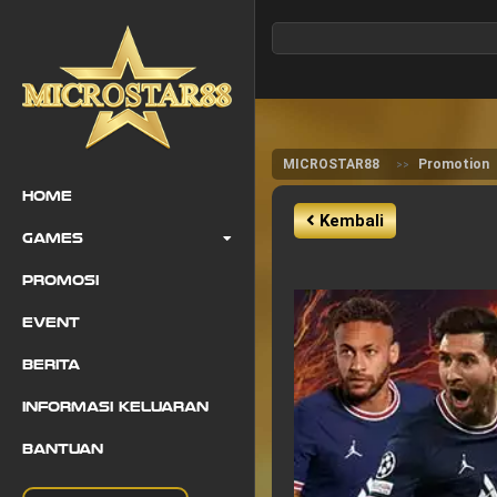
MICROSTAR88
Promotion
Home
Kembali
Games
Promosi
Event
Berita
Informasi Keluaran
Bantuan