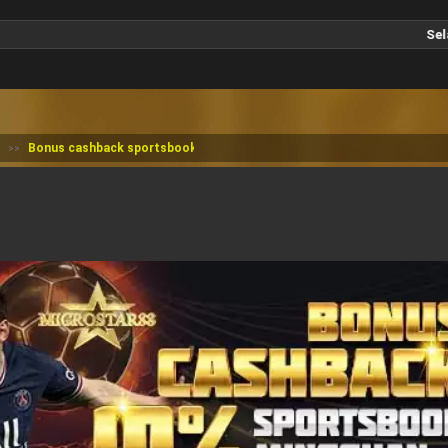
Selamat 
Bonus cashback sportsbook 10