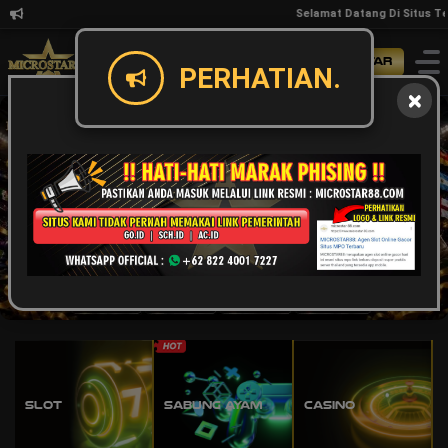
Selamat Datang Di Situs Terp
Masuk
Daftar
PERHATIAN.
Slot
Sabung ayam
Casino