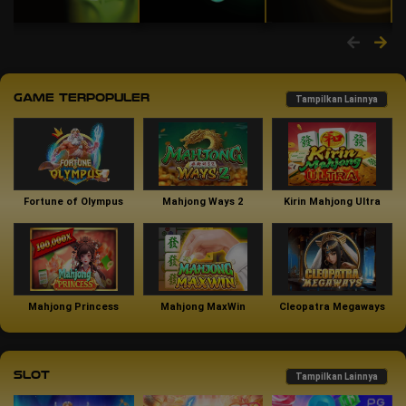
Game Terpopuler
Tampilkan Lainnya
Fortune of Olympus
Mahjong Ways 2
Kirin Mahjong Ultra
Mahjong Princess
Mahjong MaxWin
Cleopatra Megaways
Slot
Tampilkan Lainnya